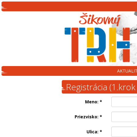
AKTUALI
Registrácia (1.krok 
Meno:
*
Priezvisko:
*
Ulica:
*