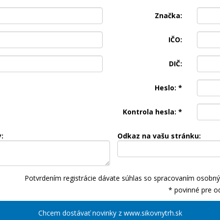
Značka:
IČO:
DIČ:
Heslo:
*
Kontrola hesla:
*
:
Odkaz na vašu stránku:
Potvrdením registrácie dávate súhlas so spracovaním osobný
* povinné pre o
Chcem dostávať novinky z www.sikovnytrh.sk