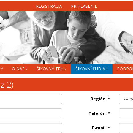
REGISTRÁCIA
PRIHLÁSENIE
TY
O NÁS
ŠIKOVNÝ TRH
ŠIKOVNÍ ĽUDIA
PODPO
z 2)
Región:
*
Telefón:
*
E-mail:
*