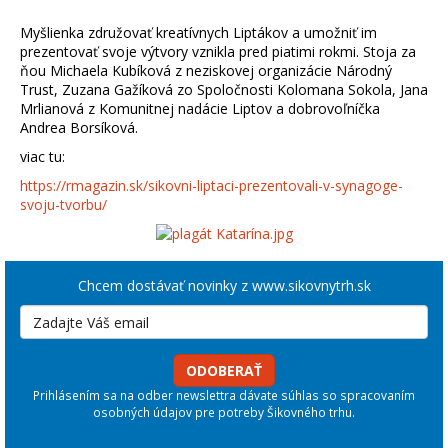
Myšlienka združovať kreatívnych Liptákov a umožniť im
prezentovať svoje výtvory vznikla pred piatimi rokmi. Stoja za
ňou Michaela Kubíková z neziskovej organizácie Národný
Trust, Zuzana Gažíková zo Spoločnosti Kolomana Sokola, Jana
Mrlianová z Komunitnej nadácie Liptov a dobrovoľníčka
Andrea Borsíková.
viac tu:
https://rmagazin.sk/sikovni-liptaci-prezentovali-v-synagoge-
svoju-tvorbu/
Chcem dostávať novinky z www.sikovnytrh.sk
ODOBERAŤ
Prihlásením sa na odber newslettra dávate súhlas so spracovaním
osobných údajov pre potreby Šikovného trhu.