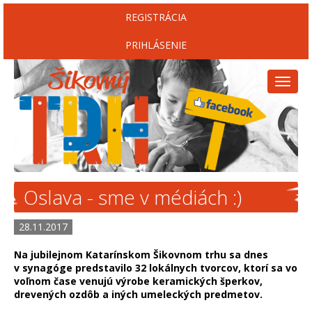
REGISTRÁCIA
PRIHLÁSENIE
Toggl
naviga
Oslava - sme v médiách :)
28.11.2017
Na jubilejnom Katarínskom Šikovnom trhu sa dnes
v synagóge predstavilo 32 lokálnych tvorcov, ktorí sa vo
voľnom čase venujú výrobe keramických šperkov,
drevených ozdôb a iných umeleckých predmetov.