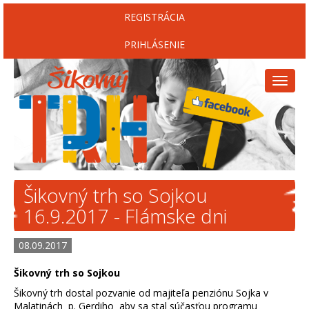
REGISTRÁCIA
PRIHLÁSENIE
Toggl
naviga
Šikovný trh so Sojkou
16.9.2017 - Flámske dni
08.09.2017
Šikovný trh so Sojkou
Šikovný trh dostal pozvanie od majiteľa penziónu Sojka v
Malatinách p. Gerdiho aby sa stal súčasťou programu