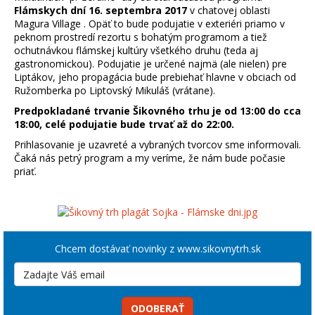
Flámskych dní 16. septembra 2017
v chatovej oblasti
Magura Village
. Opäť to bude podujatie v exteriéri priamo v
peknom prostredí rezortu s bohatým programom a tiež
ochutnávkou flámskej kultúry všetkého druhu (teda aj
gastronomickou). Podujatie je určené najmä (ale nielen) pre
Liptákov, jeho propagácia bude prebiehať hlavne v obciach od
Ružomberka po Liptovský Mikuláš (vrátane).
Predpokladané trvanie Šikovného trhu je od 13:00 do cca
18:00, celé podujatie bude trvať až do 22:00.
Prihlasovanie je uzavreté a vybraných tvorcov sme informovali.
Čaká nás petrý program a my veríme, že nám bude počasie
priať.
Chcem dostávať novinky z www.sikovnytrh.sk
ODOBERAŤ