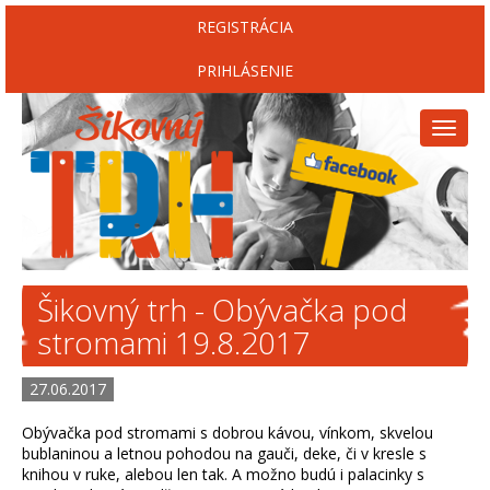
REGISTRÁCIA
PRIHLÁSENIE
Toggl
naviga
Šikovný trh - Obývačka pod
stromami 19.8.2017
27.06.2017
Obývačka pod stromami s dobrou kávou, vínkom, skvelou
bublaninou a letnou pohodou na gauči, deke, či v kresle s
knihou v ruke, alebou len tak. A možno budú i palacinky s