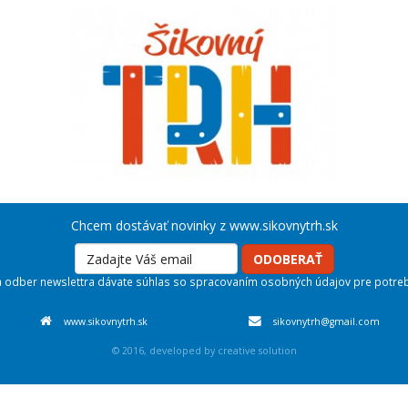
Chcem dostávať novinky z www.sikovnytrh.sk
ODOBERAŤ
a odber newslettra dávate súhlas so spracovaním osobných údajov pre potreb
www.sikovnytrh.sk
sikovnytrh@gmail.com
© 2016, developed by
creative solution