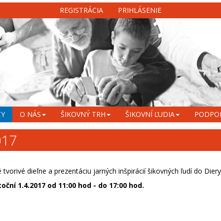
REGISTRÁCIA
PRIHLÁSENIE
TY
O NÁS
ŠIKOVNÝ TRH
ŠIKOVNÍ ĽUDIA
PODPO
017
orivé dieľne a prezentáciu jarných inšpirácií šikovných ľudí do Diery
oční 1.4.2017 od 11:00 hod - do 17:00 hod.