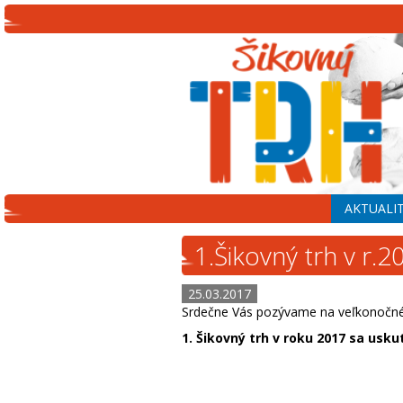
AKTUALI
1.Šikovný trh v r.2
25.03.2017
Srdečne Vás pozývame na veľkonočné tv
1. Šikovný trh v roku 2017 sa uskut